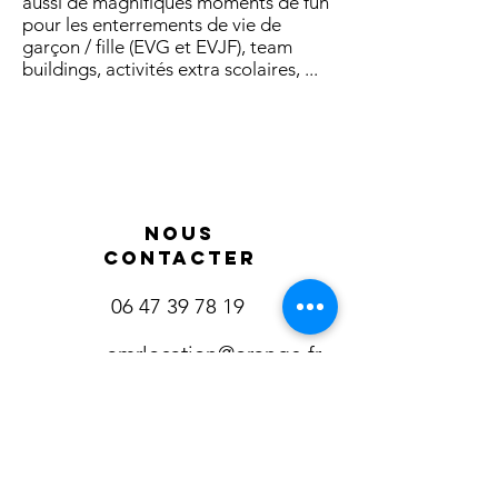
aussi de magnifiques moments de fun
pour les enterrements de vie de
garçon / fille (EVG et EVJF), team
buildings, activités extra scolaires, ...
Nous
contacter
06 47 39 78 19
amrlocation@orange.fr
Nos activitÉs
Location Paddle La Rochelle
Location Big Paddle La Rochelle